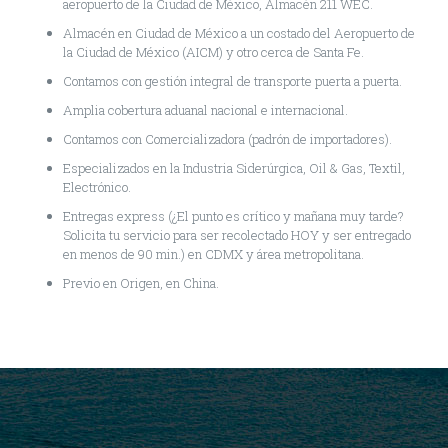
aeropuerto de la Ciudad de México, Almacén 211 WEC.
Almacén en Ciudad de México a un costado del Aeropuerto de
la Ciudad de México (AICM) y otro cerca de Santa Fe.
Contamos con gestión integral de transporte puerta a puerta.
Amplia cobertura aduanal nacional e internacional.
Contamos con Comercializadora (padrón de importadores).
Especializados en la Industria Siderúrgica, Oil & Gas, Textil,
Electrónico.
Entregas express (¿El punto es crítico y mañana muy tarde?
Solicita tu servicio para ser recolectado HOY y ser entregado
en menos de 90 min.) en CDMX y área metropolitana.
Previo en Origen, en China.